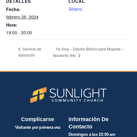
DETALLES
LOCAL
Sótano
Fecha:
febrero 26, 2024
Hora:
19:00 - 20:00
Fe Viva – Estudio Bíblico para Mujeres –
Servicio de
adoración
Aposento Alto
Complicarse
Información De
Contacto
Visitante por primera vez
Domingos a las 10:00 am