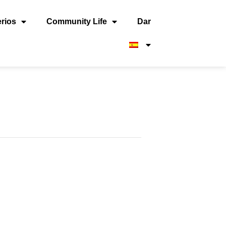
erios
Community Life
Dar