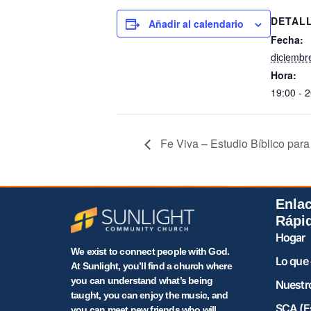
DETAL
Añadir al calendario
Fecha:
diciembr
Hora:
19:00 - 
Fe Viva – Estudio Bíblico para
Enla
Rápi
Hogar
We exist to connect people with God.
Lo que
At Sunlight, you’ll find a church where
you can understand what’s being
Nuestr
taught, you can enjoy the music, and
SCA (E
you can meet new friends who will