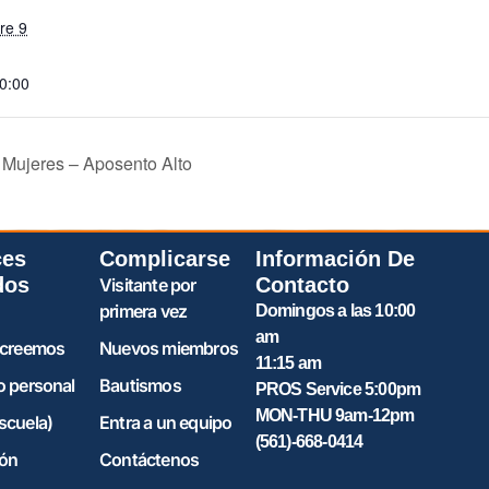
re 9
20:00
 Mujeres – Aposento Alto
ces
Complicarse
Información De
dos
Contacto
Visitante por
primera vez
Domingos a las 10:00
am
 creemos
Nuevos miembros
11:15 am
o personal
Bautismos
PROS Service 5:00pm
MON-THU 9am-12pm
scuela)
Entra a un equipo
(561)-668-0414
ón
Contáctenos