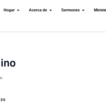
Hogar
Acerca de
Sermones
Minist
ino
pm
LES