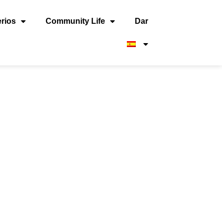
erios
Community Life
Dar