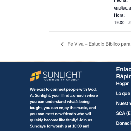
Fecha:
septiemb
Hora:
19:00 - 
Fe Viva – Estudio Bíblico para
Enla
Rápi
Hogar
We exist to connect people with God.
Lo que
At Sunlight, you’ll find a church where
you can understand what’s being
Nuestr
taught, you can enjoy the music, and
SCA (E
you can meet new friends who will
quickly become like family! Join us
Donaci
Sundays for worship at 10:00 am!