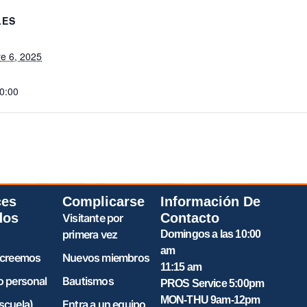
LES
e 6, 2025
20:00
ces
Complicarse
Información De
dos
Contacto
Visitante por
primera vez
Domingos a las 10:00
am
 creemos
Nuevos miembros
11:15 am
o personal
Bautismos
PROS Service 5:00pm
MON-THU 9am-12pm
scuela)
Entra a un equipo