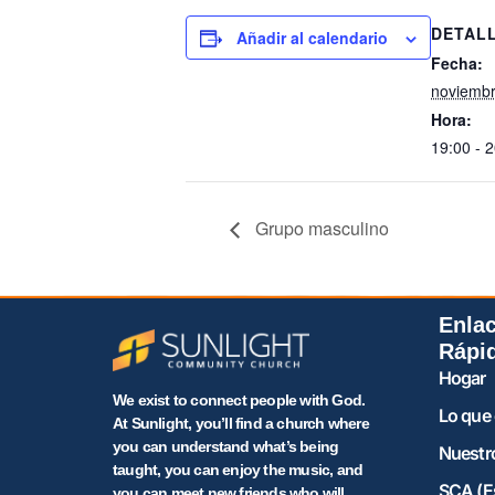
DETAL
Añadir al calendario
Fecha:
noviembr
Hora:
19:00 - 
Grupo masculino
Enla
Rápi
Hogar
We exist to connect people with God.
Lo que
At Sunlight, you’ll find a church where
you can understand what’s being
Nuestr
taught, you can enjoy the music, and
SCA (E
you can meet new friends who will