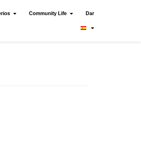
erios
Community Life
Dar