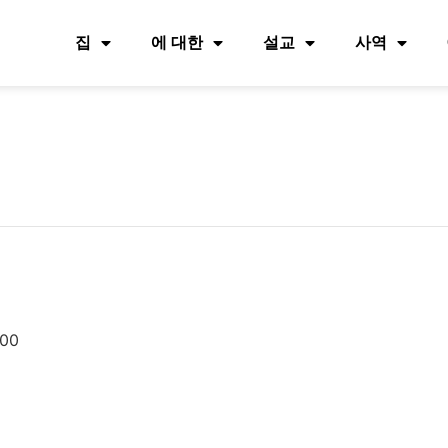
집
에 대한
설교
사역
:00