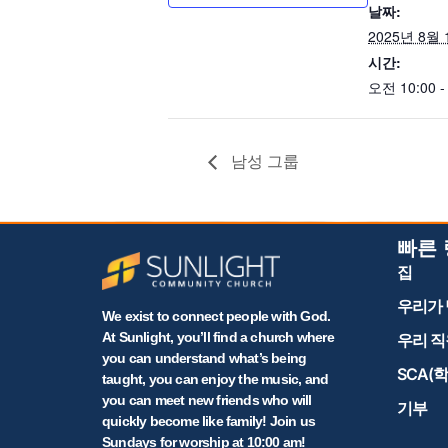
날짜:
2025년 8월 
시간:
오전 10:00 -
남성 그룹
빠른
집
우리가 
We exist to connect people with God.
At Sunlight, you’ll find a church where
우리 직
you can understand what’s being
SCA(
taught, you can enjoy the music, and
you can meet new friends who will
기부
quickly become like family! Join us
Sundays for worship at 10:00 am!